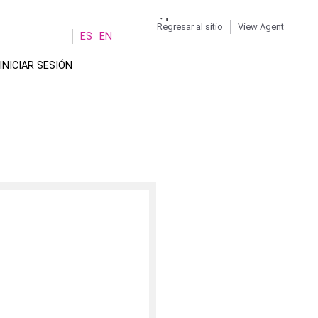
Regresar al sitio
View Agent
ú
ES
EN
Ruta
de
INICIAR SESIÓN
a
navegación
io