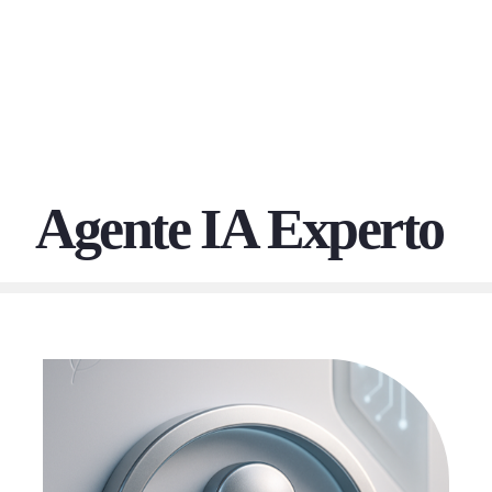
Men
de
cuent
de
Agente IA Experto
usuar