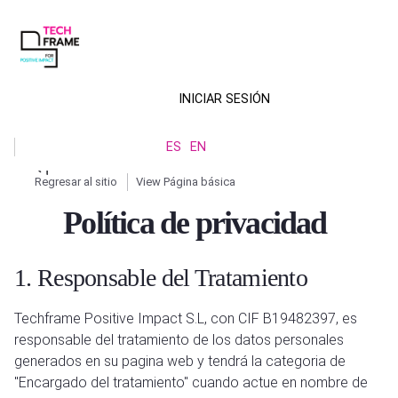
Pasar
al
contenido
principal
INICIAR SESIÓN
Menú
ES
EN
de
Regresar al sitio
View Página básica
cuenta
Ruta
Política de privacidad
de
de
usuario
navegación
1. Responsable del Tratamiento
Techframe Positive Impact S.L, con CIF B19482397, es
responsable del tratamiento de los datos personales
generados en su pagina web y tendrá la categoria de
"Encargado del tratamiento" cuando actue en nombre de