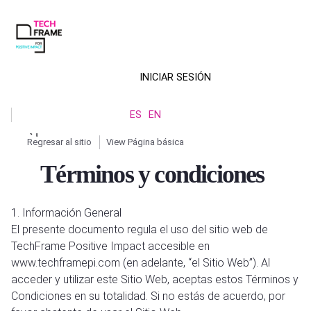
Pasar
al
contenido
principal
INICIAR SESIÓN
Menú
ES
EN
de
Regresar al sitio
View Página básica
cuenta
Ruta
Términos y condiciones
de
de
usuario
navegación
1. Información General
El presente documento regula el uso del sitio web de
TechFrame Positive Impact accesible en
www.techframepi.com (en adelante, “el Sitio Web”). Al
acceder y utilizar este Sitio Web, aceptas estos Términos y
Condiciones en su totalidad. Si no estás de acuerdo, por